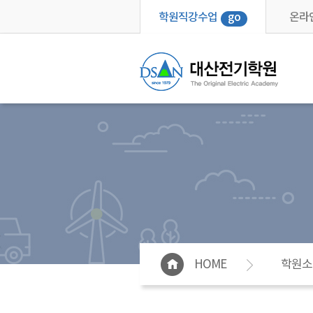
학원직강수업
go
온라
HOME
학원소