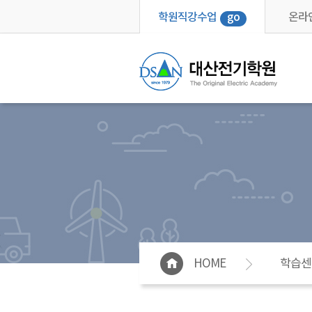
학원직강수업
go
온라
HOME
학습센