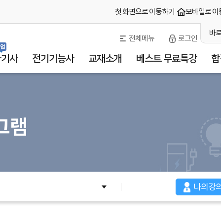
첫 화면으로 이동하기
모바일로 이
바로
전체메뉴
로그인
업
사기사
전기기능사
교재소개
베스트 무료특강
합
그램
나의강