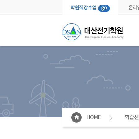
학원직강수업
go
온라
HOME
학습센