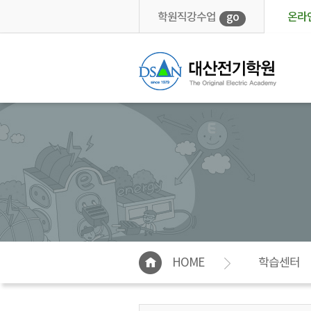
학원직강수업
go
온라
HOME
학습센터