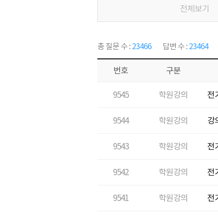
전체보기
23466
23464
총 질문 수 :
답변 수 :
번호
구분
9545
학원강의
전
9544
학원강의
강
9543
학원강의
전
9542
학원강의
전
9541
학원강의
전