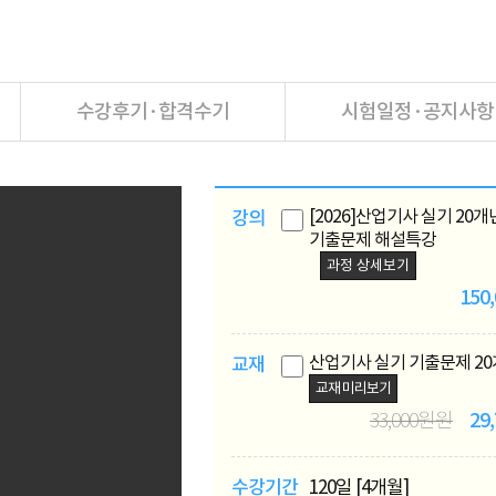
수강후기·합격수기
시험일정·공지사항
[2026]산업기사 실기 20개
강의
기출문제 해설특강
과정 상세보기
150
산업기사 실기 기출문제 2
교재
교재 미리보기
29
33,000원원
수강기간
120일 [4개월]