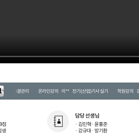
1
학원 출결관리
온라인강의
이**
전기(산업)기사 실기
학원강의
김**
담당 선생님
59점
· 김민혁· 윤홍준
험생
· 강규대· 방기환