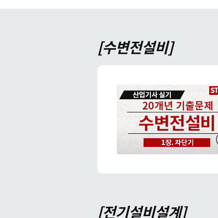
[수변전설비]
[전기설비설계]