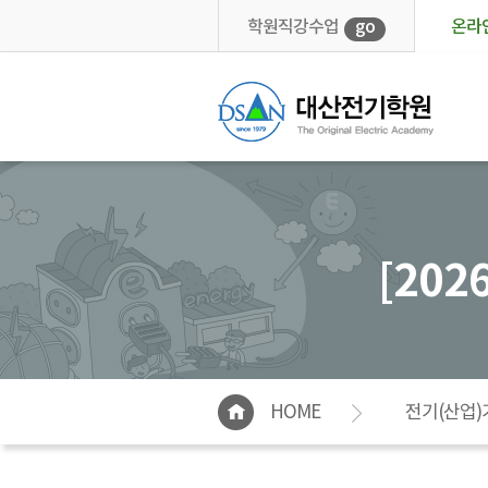
학원직강수업
go
온라
[20
HOME
전기(산업)