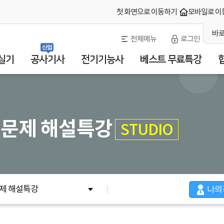
첫 화면으로 이동하기
모바일로 이
바로
전체메뉴
로그인
산업
실기
공사기사
전기기능사
베스트 무료특강
기출문제 해설특강
STUDIO
문제 해설특강
나의