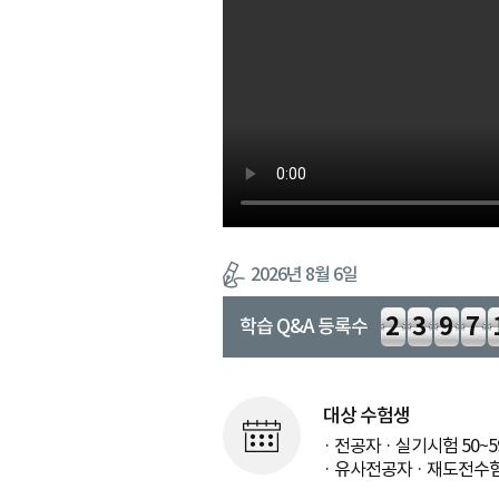
2026년 8월 6일
2397
학습 Q&A 등록수
학원강의
허**
대상 수험생
· 전공자 · 실기시험 50~
· 유사전공자 · 재도전수