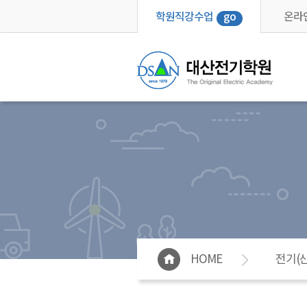
학원직강수업
go
온라
HOME
전기(