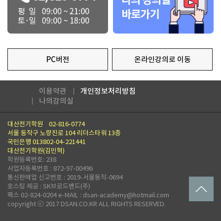
PC버전
온라인강의로 이동
이용약관
개인정보처리방침
나의강의실
대산전기학원
02-816-0774
서울 동작구 노량진로 104 리더스타워 13층
국민은행 013802-04-221441
대산전기학원(김민혁)
학원등록번호: 238
사업자등록번호 : 872-97-00496
통신판매업 신고번호 : 2019-서울동작-0694
호스팅 제공 : SK브로드밴드(주)
팩스 02-824-0204 e-MAIL : dsan-academy@hotmail.com
copyright ⓒ 2017 DSAN.CO.KR ALL RIGHTS RESERVED.