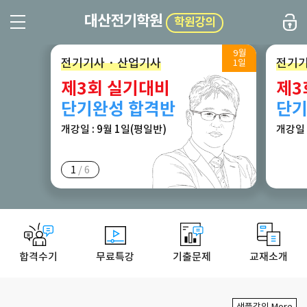
대산전기학원
학원강의
9월
전기기사 · 산업기사
전기기
1일
제3회 실기대비
제3
단기완성 합격반
단기
개강일 : 9월 1일(평일반)
개강일 
1
/
6
합격수기
무료특강
기출문제
교재소개
샘플강의 More