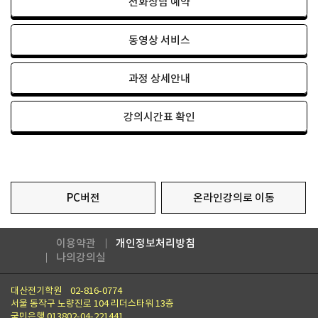
전화상담 예약
동영상 서비스
과정 상세안내
강의시간표 확인
PC버전
온라인강의로 이동
이용약관
개인정보처리방침
나의강의실
대산전기학원
02-816-0774
서울 동작구 노량진로 104 리더스타워 13층
국민은행 013802-04-221441